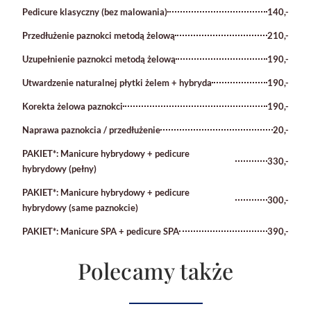
Pedicure klasyczny (bez malowania)
140,-
Przedłużenie paznokci metodą żelową
210,-
Uzupełnienie paznokci metodą żelową
190,-
Utwardzenie naturalnej płytki żelem + hybryda
190,-
Korekta żelowa paznokci
190,-
Naprawa paznokcia / przedłużenie
20,-
PAKIET*: Manicure hybrydowy + pedicure
330,-
hybrydowy (pełny)
PAKIET*: Manicure hybrydowy + pedicure
300,-
hybrydowy (same paznokcie)
PAKIET*: Manicure SPA + pedicure SPA
390,-
Polecamy także