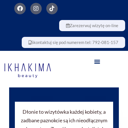
Zarezerwuj wizytę on-line
Skontaktuj się pod numerem tel: 792-081-157
PŁATNOŚĆ RATALNA
Dłonie to wizytówka każdej kobiety, a
zadbane paznokcie są ich nieodłącznym