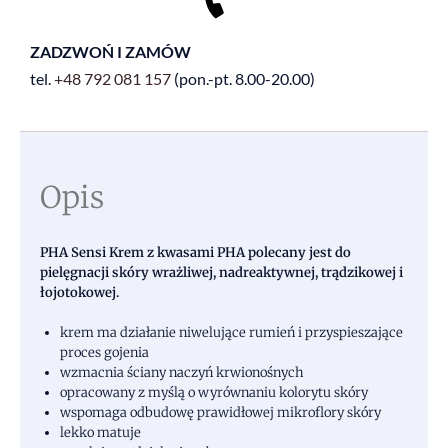
ZADZWOŃ I ZAMÓW
tel.
+48
792 081 157
(pon.-pt. 8.00-20.00)
Opis
PHA Sensi Krem z kwasami PHA polecany jest do
pielęgnacji skóry wrażliwej, nadreaktywnej, trądzikowej i
łojotokowej.
krem ma działanie niwelujące rumień i przyspieszające
proces gojenia
wzmacnia ściany naczyń krwionośnych
opracowany z myślą o wyrównaniu kolorytu skóry
wspomaga odbudowę prawidłowej mikroflory skóry
lekko matuje