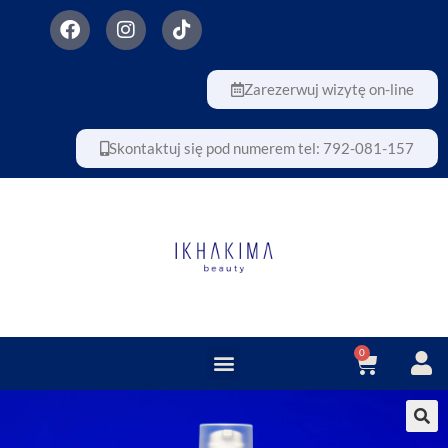
Zarezerwuj wizytę on-line
Skontaktuj się pod numerem tel: 792-081-157
0
BIEŻĄCE PROMOCJE
🔍