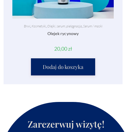
Brwi
,
Kosmetyki
,
Olejki, serum, pielęgnacja
,
Serum / maski
Olejek rycynowy
20,00
zł
Dodaj do koszyka
Zarezerwuj wizytę!