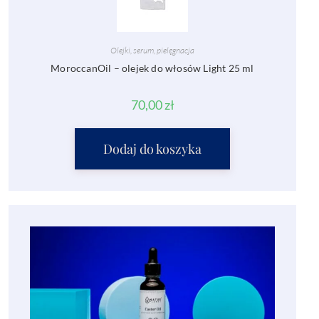
Olejki, serum, pielęgnacja
MoroccanOil – olejek do włosów Light 25 ml
70,00
zł
Dodaj do koszyka