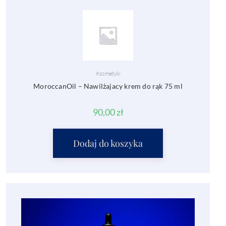
Kosmetyki
MoroccanOil – Nawilżajacy krem do rąk 75 ml
90,00
zł
Dodaj do koszyka