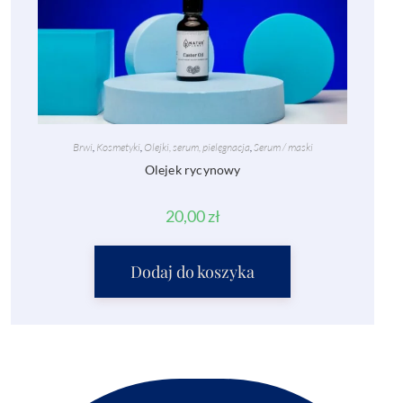
Brwi
,
Kosmetyki
,
Olejki, serum, pielęgnacja
,
Serum / maski
Olejek rycynowy
20,00
zł
Dodaj do koszyka