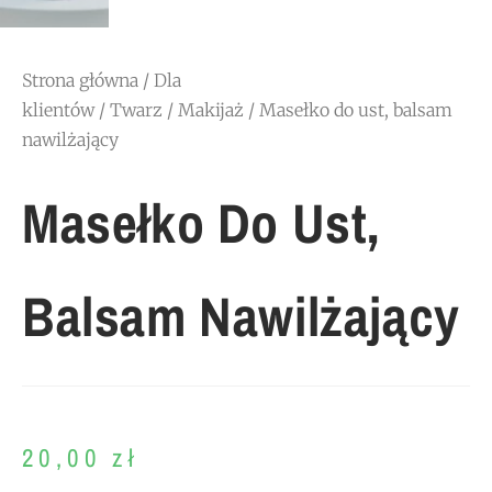
Strona główna
/
Dla
klientów
/
Twarz
/
Makijaż
/ Masełko do ust, balsam
nawilżający
Masełko Do Ust,
Balsam Nawilżający
20,00
zł