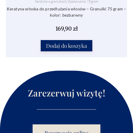
Keratyna w granulkach
,
Opakowania 75 gram
Keratyna włoska do przedłużania włosów – Granulki 75 gram –
kolor: bezbarwny
169,90
zł
Dodaj do koszyka
Zarezerwuj wizytę!