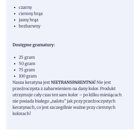
czarny
ciemny brąz
jasny brąz
bezbarwny
Dostępne gramatury:
25 gram
50 gram
75 gram
100 gram
Nasza keratyna jest
NIETRANSPARENTNA!
Nie jest
przeźroczysta z zabarwieniem na dany kolor. Produkt
utrzymuje cały czas ten sam kolor – po kilku miesiącach
nie posiada białego „nalotu” jak przy przeźroczystych
keratynach, co jest szczególnie ważne przy ciemnych
kolorach!