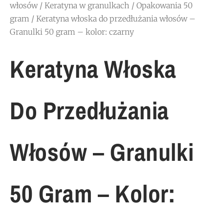
włosów
/
Keratyna w granulkach
/
Opakowania 50
gram
/ Keratyna włoska do przedłużania włosów –
Granulki 50 gram – kolor: czarny
Keratyna Włoska
Do Przedłużania
Włosów – Granulki
50 Gram – Kolor: