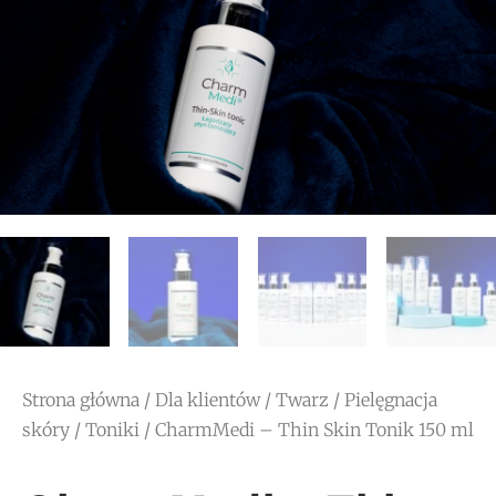
Strona główna
/
Dla klientów
/
Twarz
/
Pielęgnacja
skóry
/
Toniki
/ CharmMedi – Thin Skin Tonik 150 ml