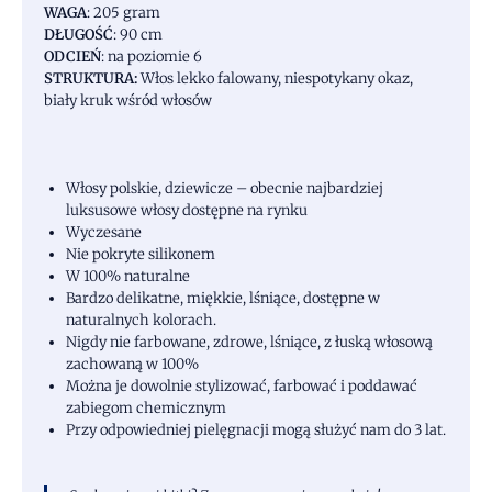
WAGA
: 205 gram
DŁUGOŚĆ
: 90 cm
ODCIEŃ
: na poziomie 6
STRUKTURA:
Włos lekko falowany, niespotykany okaz,
biały kruk wśród włosów
Włosy polskie, dziewicze – obecnie najbardziej
luksusowe włosy dostępne na rynku
Wyczesane
Nie pokryte silikonem
W 100% naturalne
Bardzo delikatne, miękkie, lśniące, dostępne w
naturalnych kolorach.
Nigdy nie farbowane, zdrowe, lśniące, z łuską włosową
zachowaną w 100%
Można je dowolnie stylizować, farbować i poddawać
zabiegom chemicznym
Przy odpowiedniej pielęgnacji mogą służyć nam do 3 lat.