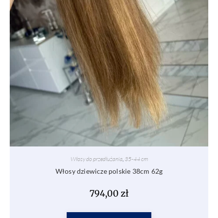
Włosy do przedłużania
,
35-44 cm
Włosy dziewicze polskie 38cm 62g
794,00
zł