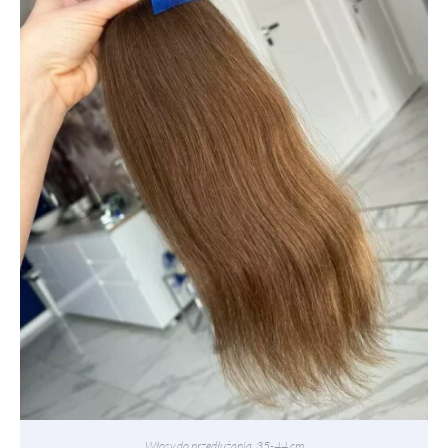
Włosy do przedłużania
,
35-44 cm