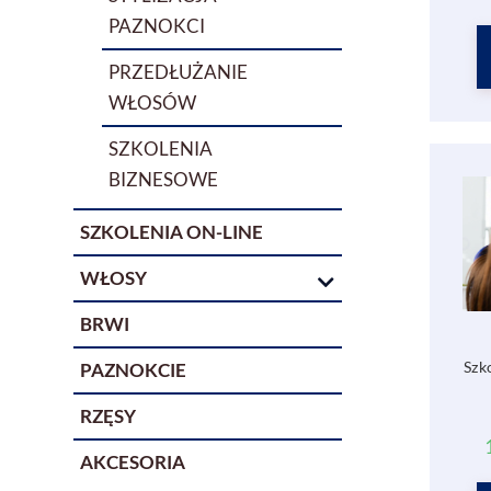
PAZNOKCI
PRZEDŁUŻANIE
WŁOSÓW
SZKOLENIA
BIZNESOWE
SZKOLENIA ON-LINE
WŁOSY
AKCESORIA DO
BRWI
PRZEDŁUŻANIA
Szk
PAZNOKCIE
WŁOSÓW
KERATYNA W
RZĘSY
WŁOSY DO
GRANULKACH
PRZEDŁUŻANIA
AKCESORIA
OPAKOWANIA
KERATYNA W
25-34 CM