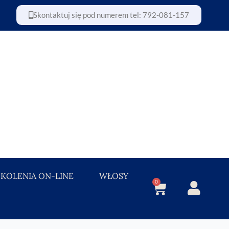
Skontaktuj się pod numerem tel: 792-081-157
ZKOLENIA ON-LINE
WŁOSY
0