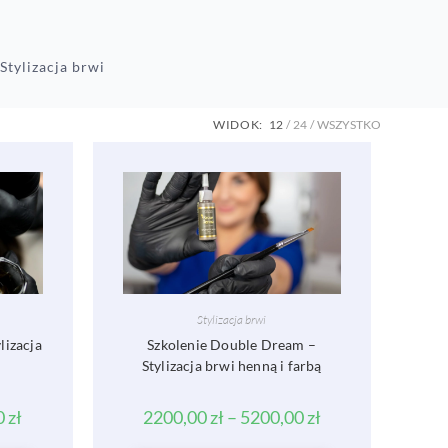
Stylizacja brwi
WIDOK:
12
24
WSZYSTKO
Stylizacja brwi
lizacja
Szkolenie Double Dream –
Stylizacja brwi henną i farbą
0
zł
2200,00
zł
–
5200,00
zł