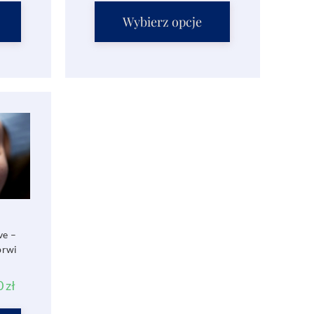
Wybierz opcje
ve –
brwi
0
zł