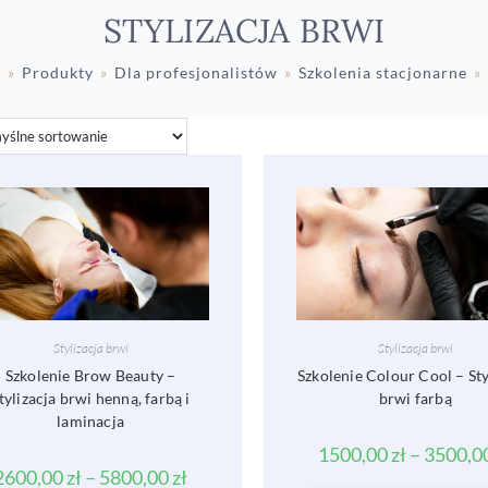
STYLIZACJA BRWI
a
»
Produkty
»
Dla profesjonalistów
»
Szkolenia stacjonarne
»
Stylizacja brwi
Stylizacja brwi
Szkolenie Brow Beauty –
Szkolenie Colour Cool – Sty
tylizacja brwi henną, farbą i
brwi farbą
laminacja
1500,00
zł
–
3500,0
2600,00
zł
–
5800,00
zł