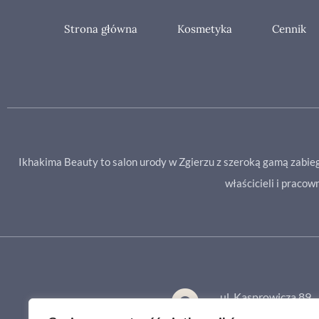
Strona główna
Kosmetyka
Cennik
Ikhakima Beauty to salon urody w Zgierzu z szeroką gamą zabie
właścicieli i praco
ul. Kasprowicza 89,
95-100 Zgierz