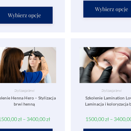
Wybierz opcje
Wybierz opcje
Stylizacja brwi
Stylizacja brwi
olenie Henna Hero – Stylizacja
Szkolenie Lamination Lo
brwi henną
Laminacja i koloryzacja 
1500,00
zł
–
3400,00
zł
1500,00
zł
–
3400,0