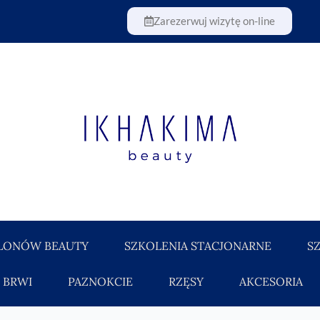
Zarezerwuj wizytę on-line
LONÓW BEAUTY
SZKOLENIA STACJONARNE
S
BRWI
PAZNOKCIE
RZĘSY
AKCESORIA