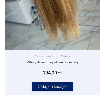
Włosy do przedłużania
,
35-44 cm
Włosy dziewicze polskie 38cm 62g
794,00
zł
Dodaj do koszyka