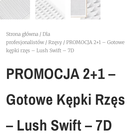
Strona główna
/
Dla
profesjonalistów
/
Rzęsy
/ PROMOCJA 2+1 – Gotowe
kępki rzęs – Lush Swift – 7D
PROMOCJA 2+1 –
Gotowe Kępki Rzęs
– Lush Swift – 7D