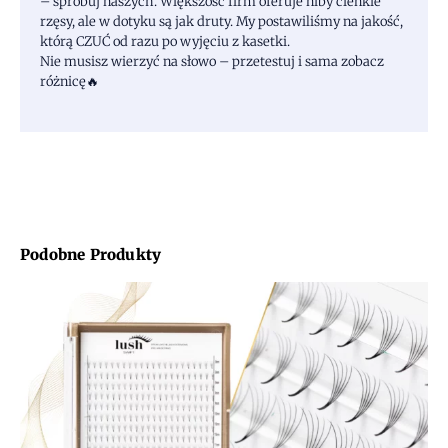
– spróbuj naszych. Większość firm oferuje niby cienkie
rzęsy, ale w dotyku są jak druty. My postawiliśmy na jakość,
którą CZUĆ od razu po wyjęciu z kasetki.
Nie musisz wierzyć na słowo – przetestuj i sama zobacz
różnicę🔥
Podobne Produkty