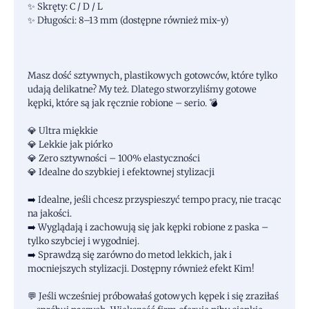
✨ Skręty: C / D / L
✨ Długości: 8–13 mm (dostępne również mix-y)
Masz dość sztywnych, plastikowych gotowców, które tylko
udają delikatne? My też. Dlatego stworzyliśmy gotowe
kępki, które są jak ręcznie robione – serio. 💣
💎 Ultra miękkie
💎 Lekkie jak piórko
💎 Zero sztywności – 100% elastyczności
💎 Idealne do szybkiej i efektownej stylizacji
➡️ Idealne, jeśli chcesz przyspieszyć tempo pracy, nie tracąc
na jakości.
➡️ Wyglądają i zachowują się jak kępki robione z paska –
tylko szybciej i wygodniej.
➡️ Sprawdzą się zarówno do metod lekkich, jak i
mocniejszych stylizacji. Dostępny również efekt Kim!
💬 Jeśli wcześniej próbowałaś gotowych kępek i się zraziłaś