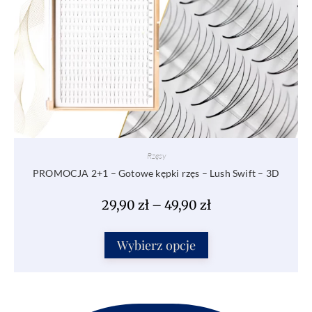
Rzęsy
PROMOCJA 2+1 – Gotowe kępki rzęs – Lush Swift – 3D
29,90
zł
–
49,90
zł
Wybierz opcje