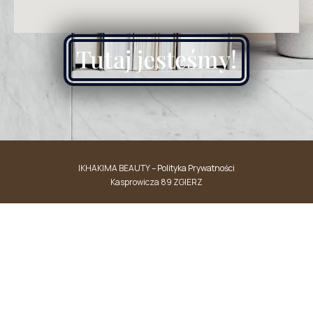
Tutaj jesteśmy!
IKHAKIMA BEAUTY –
Polityka Prywatności
Kasprowicza 89 ZGIERZ