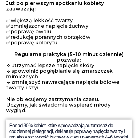
Już po pierwszym spotkaniu kobiety
zauważają:
✅większą lekkość twarzy
✅zmniejszone napięcie żuchwy
✅poprawę owalu
✅redukcję porannych obrzęków
✅poprawę kolorytu
Regularna praktyka (5–10 minut dziennie)
pozwala:
🔹utrzymać lepsze napięcie skóry
🔹spowolnić pogłębianie się zmarszczek
mimicznych
🔹zmniejszyć nawracające napięcia bólowe
twarzy i szyi
Nie obiecujemy zatrzymania czasu.
Uczymy, jak świadomie wspierać młody
wygląd.
Ponad 80% kobiet, które wprowadzają automasaż do
codziennej pielęgnacji, deklaruje poprawę napięcia twarzy i
mniejszą sztywność żuchwy w ciągu pierwszych 4–6 tygodni