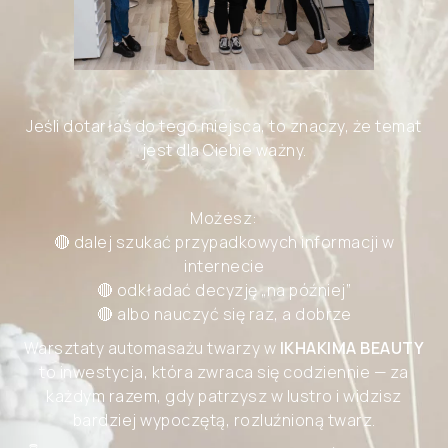
Jeśli dotarłaś do tego miejsca, to znaczy, że temat
jest dla Ciebie ważny.
Możesz:
🔴 dalej szukać przypadkowych informacji w
internecie
🔴 odkładać decyzję „na później”
🔴 albo nauczyć się raz, a dobrze
Warsztaty automasażu twarzy w
IKHAKIMA BEAUTY
to inwestycja, która zwraca się codziennie — za
każdym razem, gdy patrzysz w lustro i widzisz
bardziej wypoczętą, rozluźnioną twarz.