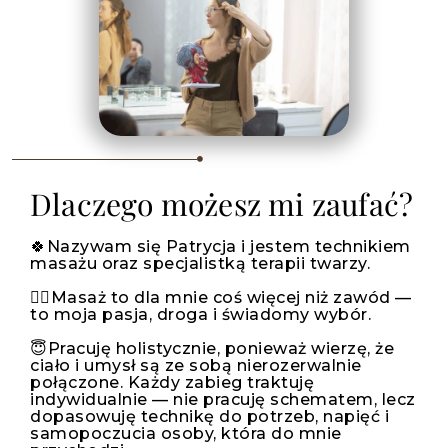
Dlaczego możesz mi zaufać?
🍀Nazywam się Patrycja i jestem technikiem
masażu oraz specjalistką terapii twarzy.
💆‍♀️Masaż to dla mnie coś więcej niż zawód —
to moja pasja, droga i świadomy wybór.
😇Pracuję holistycznie, ponieważ wierzę, że
ciało i umysł są ze sobą nierozerwalnie
połączone. Każdy zabieg traktuję
indywidualnie — nie pracuję schematem, lecz
dopasowuję technikę do potrzeb, napięć i
samopoczucia osoby, która do mnie