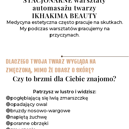
automasażu twarzy
IKHAKIMA BEAUTY
Medycyna estetyczna często pracuje na skutkach.
My podczas warsztatów pracujemy na
przyczynach.
DLACZEGO TWOJA TWARZ WYGLĄDA NA
ZMĘCZONĄ, MIMO ŻE DBASZ O SKÓRĘ?
Czy to brzmi dla Ciebie znajomo?
Patrzysz w lustro i widzisz:
🔴pogłębiającą się lwią zmarszczkę
🔴opadający owal
🔴bruzdy nosowo-wargowe
🔴napiętą żuchwę
🔴poranne obrzęki