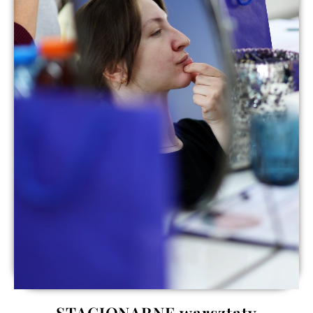
STACJONARNE warsztaty