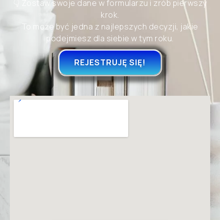
👇 Zostaw swoje dane w formularzu i zrób pierwszy
krok.
To może być jedna z najlepszych decyzji, jakie
podejmiesz dla siebie w tym roku.
REJESTRUJĘ SIĘ!