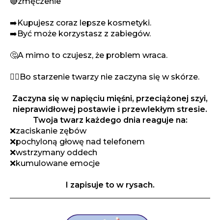
🔴zmęczenie
➡️Kupujesz coraz lepsze kosmetyki.
➡️Być może korzystasz z zabiegów.
🤔A mimo to czujesz, że problem wraca.
🙆‍♀️Bo starzenie twarzy nie zaczyna się w skórze.
Zaczyna się w napięciu mięśni, przeciążonej szyi,
nieprawidłowej postawie i przewlekłym stresie.
Twoja twarz każdego dnia reaguje na:
❌zaciskanie zębów
❌pochyloną głowę nad telefonem
❌wstrzymany oddech
❌kumulowane emocje
I zapisuje to w rysach.