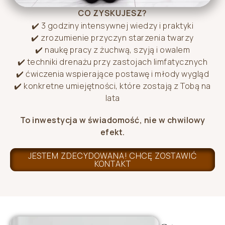
CO ZYSKUJESZ?
✔️ 3 godziny intensywnej wiedzy i praktyki
✔️ zrozumienie przyczyn starzenia twarzy
✔️ naukę pracy z żuchwą, szyją i owalem
✔️ techniki drenażu przy zastojach limfatycznych
✔️ ćwiczenia wspierające postawę i młody wygląd
✔️ konkretne umiejętności, które zostają z Tobą na
lata
To inwestycja w świadomość, nie w chwilowy
efekt.
JESTEM ZDECYDOWANA! CHCĘ ZOSTAWIĆ
KONTAKT