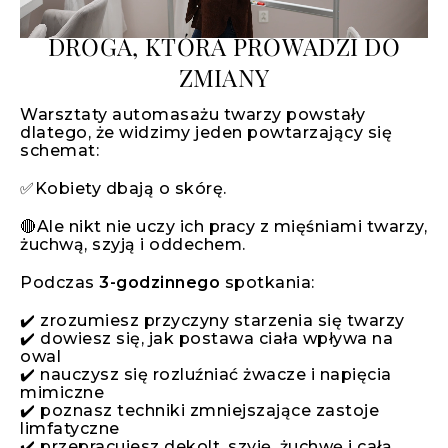
DROGA, KTÓRA PROWADZI DO
ZMIANY
Warsztaty automasażu twarzy powstały
dlatego, że widzimy jeden powtarzający się
schemat:
✅Kobiety dbają o skórę.
🔴Ale nikt nie uczy ich pracy z mięśniami twarzy,
żuchwą, szyją i oddechem.
Podczas
3-godzinnego
spotkania:
✔️ zrozumiesz przyczyny starzenia się twarzy
✔️ dowiesz się, jak postawa ciała wpływa na
owal
✔️ nauczysz się rozluźniać żwacze i napięcia
mimiczne
✔️ poznasz techniki zmniejszające zastoje
limfatyczne
✔️ przepracujesz dekolt, szyję, żuchwę i całą