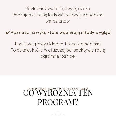
Rozluźnisz żwacze, szyję, czoło.
Poczujesz realną lekkość twarzy już podczas
warsztatów.
✔️ Poznasz nawyki, które wspierają młody wygląd
Postawa głowy. Oddech. Praca z emocjami.
To detale, które w dłuższej perspektywie robią
ogromną różnicę.
PODSUMUJMY TO JESZCZE RAZ
CO WYRÓŻNIA TEN
PROGRAM?