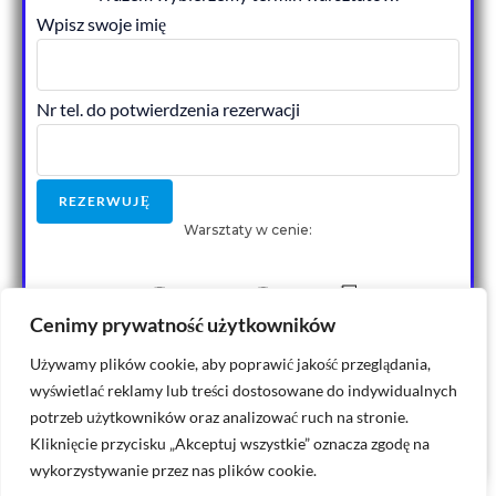
Wpisz swoje imię
Nr tel. do potwierdzenia rezerwacji
Warsztaty w cenie:
249zł
Cenimy prywatność użytkowników
Używamy plików cookie, aby poprawić jakość przeglądania,
wyświetlać reklamy lub treści dostosowane do indywidualnych
Wysyłając formularz wyrażasz zgodę na przetwarzanie danych
osobowych zgodnie z
Polityką Prywatności.
Pozostawienie
potrzeb użytkowników oraz analizować ruch na stronie.
kontaktu nie oznacza zakupu, a jedynie rezerwację miejsca na
warsztatach.
Kliknięcie przycisku „Akceptuj wszystkie” oznacza zgodę na
wykorzystywanie przez nas plików cookie.